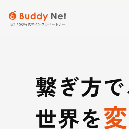
時代のインフラパートナー
IoT / 5G
SERVICE
SOLUTION
COMPANY
INFORMATION
サービス
ソリュー
企業情報
繋ぎ方で
インフォ
保守パッケージ
プレスリリース・ニ
変
電気通信設備 
経営理念
世界を
Buddy Qr（
新着情報
法人向けスマー
電気設備 工事／
事業案内
販売サービス Bud