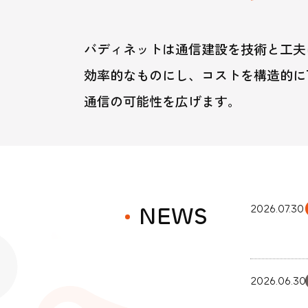
公
公式Fac
コンタクトセン
サステナビリテ
バディネットは
通信建設を技術と工夫
効率的なものにし、コストを構造的に
通信の可能性を広げます。
NEWS
2026.07.30
2026.06.30