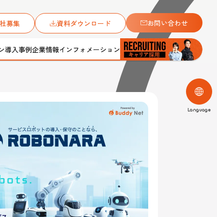
お問い合わせ
社募集
資料ダウンロード
ン
導入事例
企業情報
インフォメーション
JAPANESE
ENGLISH
Language
CHINESE（Simplified）
ンに。」をテーマに
CHINESE（Traditional）
アルコールチェック代行サービス
保守メンテナンス
会社案内
総合土木工事
メディアギャラリー