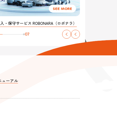
tubeチャンネル
公式Wantedly
ハードウェア・
ネットワーク機器 開発
ス「Buddy Qr（バディキュア）」提供開始
07
ニューアル