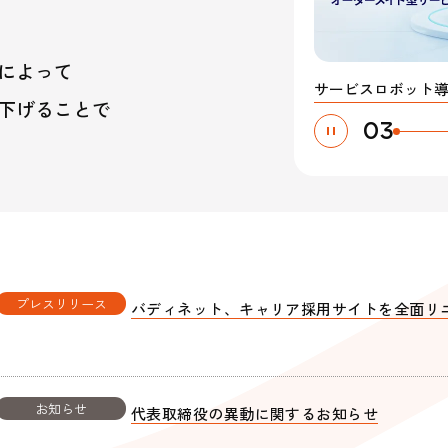
式Ｘ
公式note
公式You
ebook
ター
ィ
プロジェクト支援
によって
保守パッケージサービ
下げることで
04
プレスリリース
バディネット、キャリア採用サイトを全面リ
お知らせ
代表取締役の異動に関するお知らせ