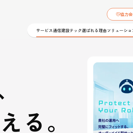
協力会
サービス
通信建設テック
選ばれる理由
ソリューショ
ション
「通信建設業界とバディネットを、もっとオープ
、
メーション
様々なコンテンツを発信
バディネットのオウンドメディア
サービス
サービスロボット導入･保守サービス
IoT・ロボット・EV・カメラ・
ュースリリース
施工／工事
トップメッセージ
える。
バディキュア）
ROBONARA（ロボナラ）
サイネージ 導入／設置
トフォン
保守
再生可能エネルギー
グループ会社
dy Biz モバ