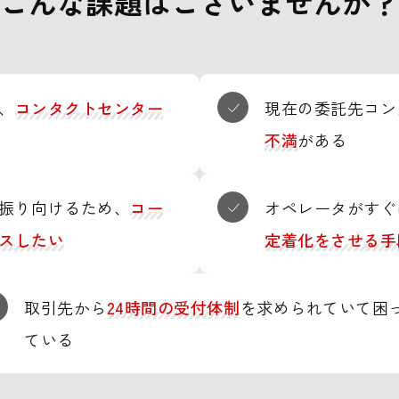
こんな課題はございませんか？
、
コンタクトセンター
現在の委託先コン
不満
がある
振り向けるため、
コー
オペレータがすぐ
スしたい
定着化をさせる手
取引先から
24時間の受付体制
を求められていて困
ている