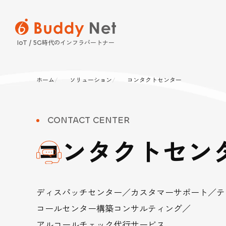
時代のインフラパートナー
IoT / 5G
ホーム
ソリューション
コンタクトセンター
SERVICE
SOLUTION
COMPANY
INFORMATION
CONTACT CENTER
サービス
ソリュー
企業情報
インフォ
コンタクトセン
保守パッケージ
プレスリリース・ニ
電気通信設備 
経営理念
Buddy Qr（
新着情報
ディスパッチセンター／カスタマーサポート／テ
コールセンター構築コンサルティング／
法人向けスマー
電気設備 工事／
事業案内
アルコールチェック代行サービス
販売サービス Bud