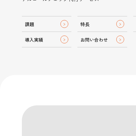
公
公式Fac
コンタクトセン
サステナビリテ
課題
特長
導入実績
お問い合わせ