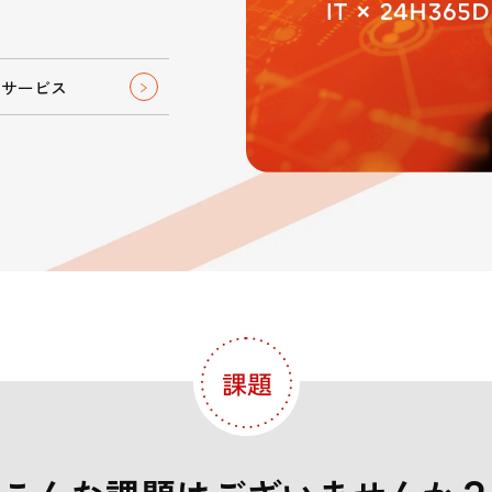
式Ｘ
公式note
公式You
ebook
ター
ィ
プロジェクト支援
サービス