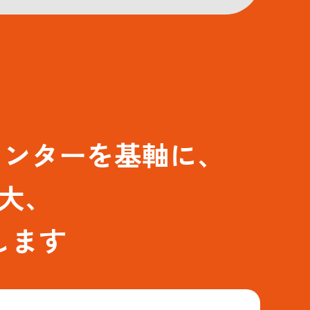
センターを基軸に、
大、
します