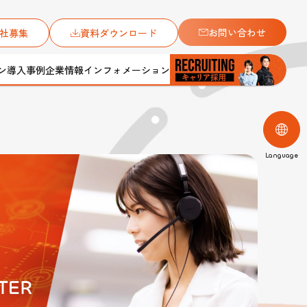
お問い合わせ
社募集
資料ダウンロード
ン
導入事例
企業情報
インフォメーション
JAPANESE
ENGLISH
Language
CHINESE（Simplified）
ンに。」をテーマに
CHINESE（Traditional）
アルコールチェック代行サービス
保守メンテナンス
会社案内
総合土木工事
メディアギャラリー