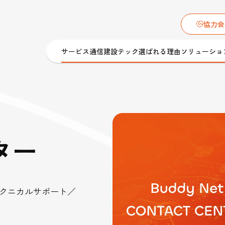
協力会
サービス
通信建設テック
選ばれる理由
ソリューショ
ション
「通信建設業界とバディネットを、もっとオープ
メーション
ター
様々なコンテンツを発信
バディネットのオウンドメディア
サービス
サービスロボット導入･保守サービス
IoT・ロボット・EV・カメラ・
ュースリリース
施工／工事
トップメッセージ
バディキュア）
ROBONARA（ロボナラ）
サイネージ 導入／設置
クニカルサポート／
トフォン
保守
再生可能エネルギー
グループ会社
dy Biz モバ