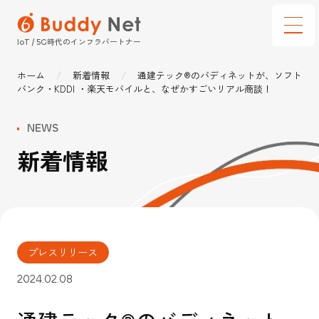
時代のインフラパートナー
IoT / 5G
ホーム
新着情報
通建テック®のバディネットが、ソフト
サービス
バンク・KDDI ・楽天モバイルと、なぜかすごいリアル商談！
通信建設テック
NEWS
新着情報
選ばれる理由
ソリューション
導入事例
プレスリリース
企業情報
インフォメーション
2024.02.08