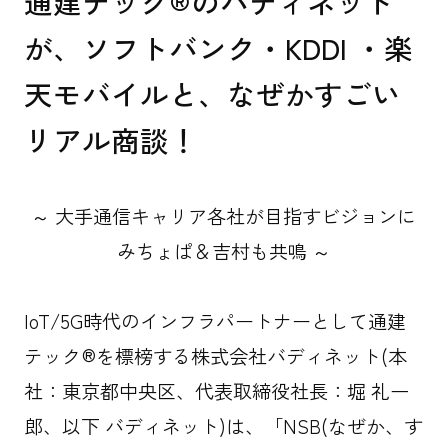
通建テック®のバディネット
が、ソフトバンク・KDDI ・楽
天モバイルと、なぜかすごい
リアル商談！
お問い合わせ
～ 大手通信キャリア各社が目指すビジョンに
資料ダウンロード
みちょぱ＆吉村も共鳴 ～
協力会社募集
IoT/5G時代のインフラパートナーとして通建
テック®を標榜する株式会社バディネット(本
FOLLOW US
社：東京都中央区、代表取締役社長：堀 礼一
郎、以下 バディネット)は、「NSB(なぜか、す