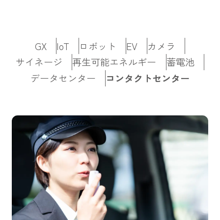
Buddy Net ホームページへ
GX
IoT
ロボット
EV
カメラ
サイネージ
再生可能エネルギー
蓄電池
データセンター
コンタクトセンター