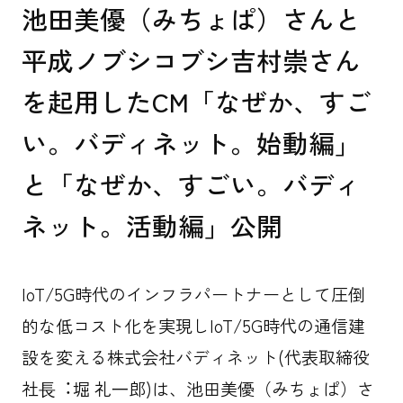
池田美優（みちょぱ）さんと
平成ノブシコブシ吉村崇さん
を起用したCM「なぜか、すご
い。バディネット。始動編」
お問い合わせ
と「なぜか、すごい。バディ
ネット。活動編」公開
資料ダウンロード
協力会社募集
IoT/5G時代のインフラパートナーとして圧倒
的な低コスト化を実現しIoT/5G時代の通信建
FOLLOW US
設を変える株式会社バディネット(代表取締役
社⻑︓堀 礼⼀郎)は、池田美優（みちょぱ）さ