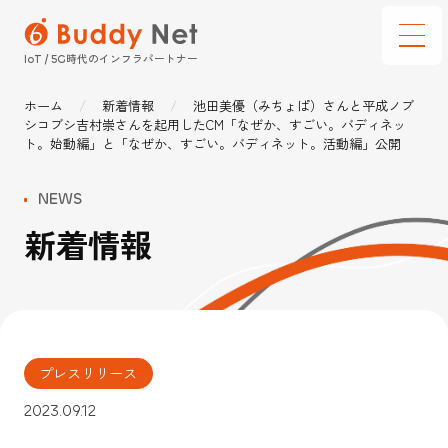
時代のインフラパートナー
IoT / 5G
ホーム
新着情報
池田美優（みちょぱ）さんと平成ノブ
サービス
シコブシ吉村崇さんを起用したCM「なぜか、すごい。バディネッ
ト。始動編」と「なぜか、すごい。バディネット。活動編」公開
通信建設テック
NEWS
選ばれる理由
新着情報
ソリューション
導入事例
企業情報
プレスリリース
インフォメーション
2023.09.12