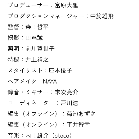
プロデューサー：富原大雅
プロダクションマネージャー：中筋雄飛
監督：柴田哲平
撮影：田嶌誠
照明：前川賀世子
特機：井上裕之
スタイリスト：四本優子
ヘアメイク：NAYA
録音・ミキサー：末次亮介
コーディネーター：戸川浩
編集（オフライン）：菊池あずさ
編集（オンライン）：平井智幸
音楽：内山雄介（otoco）