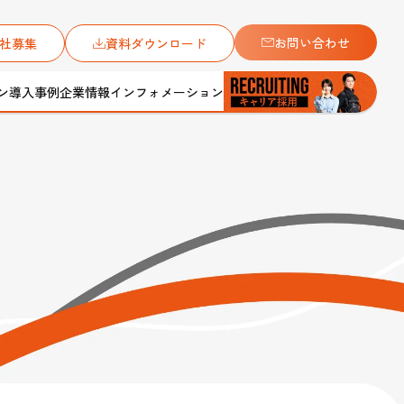
お問い合わせ
社募集
資料ダウンロード
ン
導入事例
企業情報
インフォメーション
ンに。」をテーマに
アルコールチェック代行サービス
保守メンテナンス
会社案内
総合土木工事
メディアギャラリー