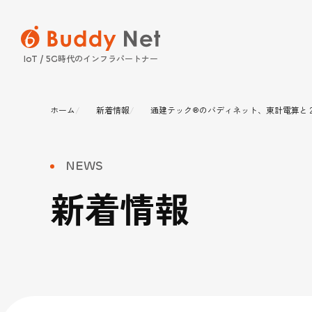
時代のインフラパートナー
IoT / 5G
ホーム
新着情報
通建テック®のバディネット、東計電算と 
SERVICE
SOLUTION
COMPANY
INFORMATION
NEWS
サービス
ソリュー
企業情報
インフォ
新着情報
保守パッケージ
プレスリリース・ニ
電気通信設備 
経営理念
Buddy Qr（
新着情報
法人向けスマー
電気設備 工事／
事業案内
販売サービス Bud