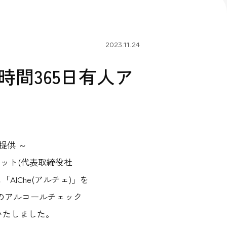
tubeチャンネル
公式Wantedly
ハードウェア・
ネットワーク機器 開発
2023.11.24
時間365日有人ア
提供 ～
ネット(代表取締役社
lChe(アルチェ)」を
業のアルコールチェック
いたしました。