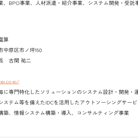
業、BPO事業、人材派遣・紹介事業、システム開発・受託
電算
中原区市ノ坪150
長 古閑 祐二
ei.co.jp/
毎に専門特化したソリューションのシステム設計・開発・
システム等を備えたIDCを活用したアウトソーシングサー
構築、情報システム構築・導入、コンサルティング事業