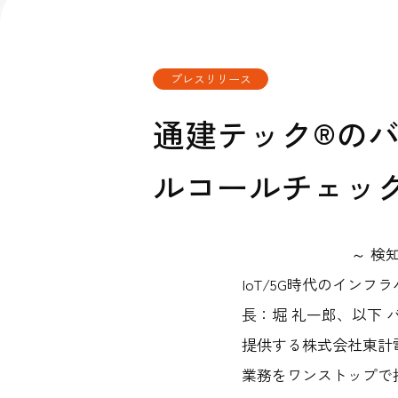
公
公式Fac
コンタクトセン
サステナビリテ
プレスリリース
通建テック®のバ
ルコールチェッ
～ 検
IoT/5G時代のイン
長：堀 礼一郎、以下 
提供する株式会社東計
業務をワンストップで