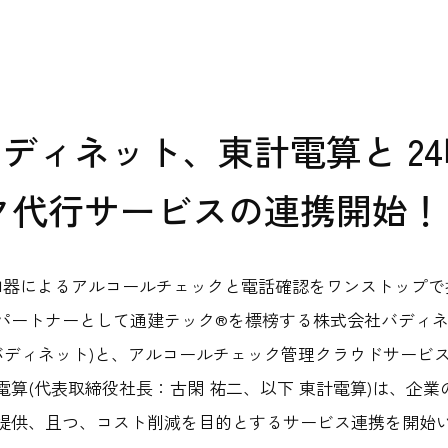
式Ｘ
公式note
公式You
ebook
ター
ィ
プロジェクト支援
ディネット、東計電算と 24
ク代行サービスの連携開始！
知器によるアルコールチェックと電話確認をワンストップで
フラパートナーとして通建テック®を標榜する株式会社バディ
バディネット)と、アルコールチェック管理クラウドサービス「A
電算(代表取締役社長：古閑 祐二、以下 東計電算)は、企
提供、且つ、コスト削減を目的とするサービス連携を開始