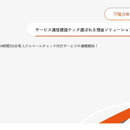
協力会
サービス
通信建設テック
選ばれる理由
ソリューショ
24時間365日有人アルコールチェック代行サービスの連携開始！
ション
「通信建設業界とバディネットを、もっとオープ
メーション
様々なコンテンツを発信
バディネットのオウンドメディア
サービス
サービスロボット導入･保守サービス
IoT・ロボット・EV・カメラ・
ュースリリース
施工／工事
トップメッセージ
バディキュア）
ROBONARA（ロボナラ）
サイネージ 導入／設置
トフォン
保守
再生可能エネルギー
グループ会社
dy Biz モバ