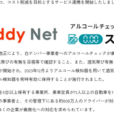
つ、コスト削減を目的とするサービス連携を開始したしま
改正により、白ナンバー事業者へのアルコールチェックが義務
気帯びの有無を目視等で確認すること、また、酒気帯び有無
開始され、2023年12月よりアルコール検知器を用いて酒
ル検知器を常時有効に保持することが施行されました。
を5台以上保有する事業所、乗車定員が11人以上の自動車を
の事業者と、その管理下にある約808万人のドライバーが対象
、多くの企業が義務化への対応を求められています。