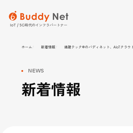
時代のインフラパートナー
IoT / 5G
ホーム
新着情報
通建テック®のバディネット、AIoTクラウ
SERVICE
SOLUTION
COMPANY
INFORMATION
NEWS
サービス
ソリュー
企業情報
インフォ
新着情報
保守パッケージ
プレスリリース・ニ
電気通信設備 
経営理念
Buddy Qr（
新着情報
法人向けスマー
電気設備 工事／
事業案内
販売サービス Bud