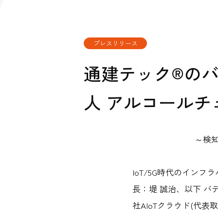
公
公式Fac
コンタクトセン
サステナビリテ
プレスリリース
通建テック®のバデ
人 アルコール
～検
IoT/5G時代のイン
長：堤 誠治、以下 
社AIoTクラウド(代