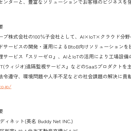
センターと、豊富なソリューションでお客様のビジネスを
要
ャープ株式会社の100％子会社として、AI×IoT×クラウド
ドサービスの開発・運用によるBtoB向けソリューションを
理サービス『スリーゼロ』、AIとIoTの活用により工場設
IoT(ウィジオ)遠隔監視サービス』などのSaaSプロダクト
法令遵守、環境問題や人手不足などの社会課題の解決に貢
co.jp/
要
ット(英名 Buddy Net INC.)
新富1-18-1 住友不動産京橋ビル3F