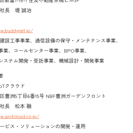
社長 堤 誠治
w.buddynet.jp/
G通信建設工事事業、通信設備の保守・メンテナンス事業、
事業、コールセンター事業、BPO事業、
システム開発・受託事業、機械設計・開発事業
要
oTクラウド
区豊洲5丁目6番15号 NBF豊洲ガーデンフロント
社長 松本 融
w.aiotcloud.co.jp/
サービス・ソリューションの開発・運用