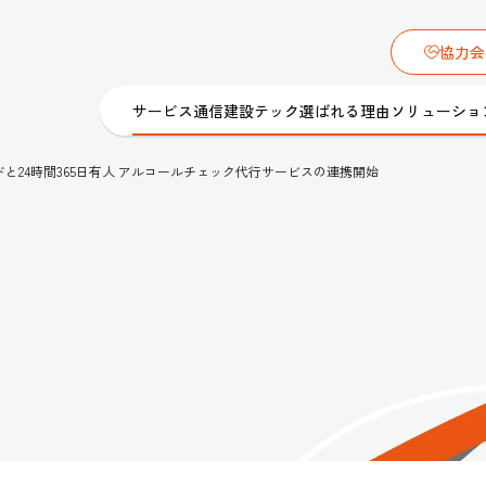
協力会
サービス
通信建設テック
選ばれる理由
ソリューショ
ドと24時間365日有人 アルコールチェック代行サービスの連携開始
ション
「通信建設業界とバディネットを、もっとオープ
メーション
様々なコンテンツを発信
バディネットのオウンドメディア
サービス
サービスロボット導入･保守サービス
IoT・ロボット・EV・カメラ・
ュースリリース
施工／工事
トップメッセージ
バディキュア）
ROBONARA（ロボナラ）
サイネージ 導入／設置
トフォン
保守
再生可能エネルギー
グループ会社
dy Biz モバ