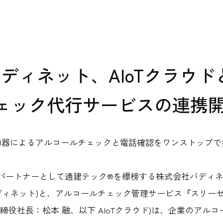
式Ｘ
公式note
公式You
ebook
ター
ィ
プロジェクト支援
ィネット、AIoTクラウドと
チェック代行サービスの連携
知器によるアルコールチェックと電話確認をワンストップで
フラパートナーとして通建テック®を標榜する株式会社バディ
バディネット)と、アルコールチェック管理サービス『スリー
表取締役社長：松本 融、以下 AIoTクラウド)は、企業のアル