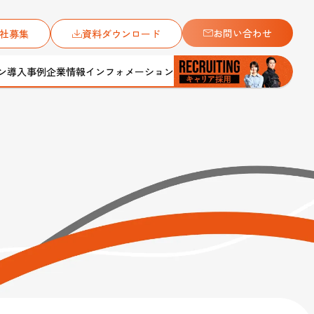
お問い合わせ
社募集
資料ダウンロード
ン
導入事例
企業情報
インフォメーション
ンに。」をテーマに
アルコールチェック代行サービス
保守メンテナンス
会社案内
総合土木工事
メディアギャラリー