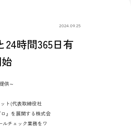
tubeチャンネル
公式Wantedly
ハードウェア・
ネットワーク機器 開発
2024.09.25
24時間365日有
開始
提供～
ネット(代表取締役社
ゼロ』を展開する株式会
コールチェック業務をワ