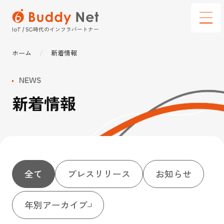
時代のインフラパートナー
IoT / 5G
ホーム
新着情報
サービス
NEWS
通信建設テック
新着情報
選ばれる理由
ソリューション
導入事例
全て
プレスリリース
お知らせ
企業情報
インフォメーション
年別アーカイブ