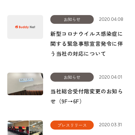
お知らせ
2020.04.08
新型コロナウイルス感染症に
関する緊急事態宣言発令に伴
う当社の対応について
お問い合わせ
資料ダウンロード
お知らせ
2020.04.01
当社総合受付階変更のお知ら
協力会社募集
せ（9F→6F）
FOLLOW US
プレスリリース
2020.03.31