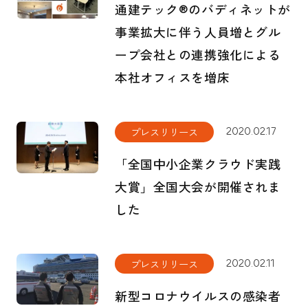
通建テック®のバディネットが
事業拡大に伴う人員増とグル
ープ会社との連携強化による
情報セキュリティ基本方針
本社オフィスを増床
プライバシーポリシー
Cookie等の第三者提供について
労働者派遣法に基づく情報公開
プレスリリース
2020.02.17
サイトマップ
「全国中小企業クラウド実践
大賞」全国大会が開催されま
した
プレスリリース
2020.02.11
新型コロナウイルスの感染者