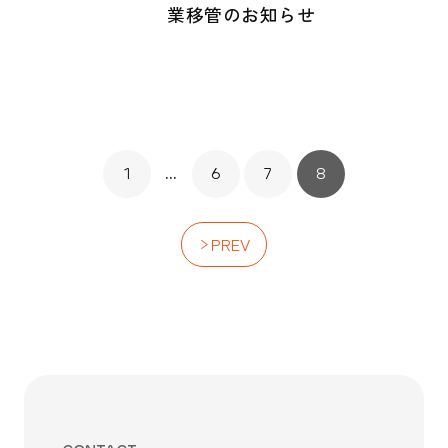
業移管のお知らせ
1
…
6
7
8
PREV