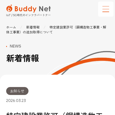
時代のインフラパートナー
IoT / 5G
ホーム
新着情報
特定建設業許可（鋼構造物工事業・解
サービス
体工事業）の追加取得について
通信建設テック
NEWS
新着情報
選ばれる理由
ソリューション
導入事例
お知らせ
企業情報
インフォメーション
2026.03.23