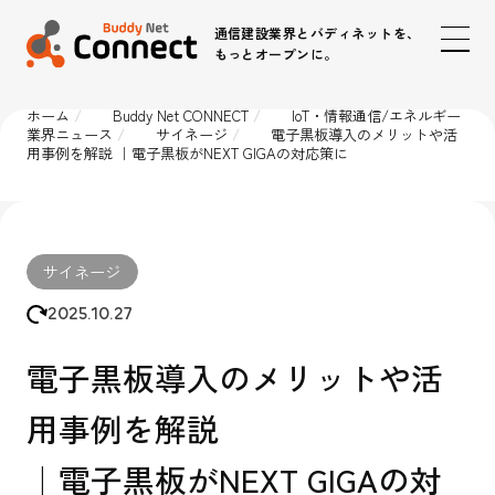
通信建設業界とバディネットを、
もっとオープンに。
ホーム
Buddy Net CONNECT
IoT・情報通信/エネルギー
業界ニュース
サイネージ
電子黒板導入のメリットや活
ピープル＆カルチャー
用事例を解説 ｜電子黒板がNEXT GIGAの対応策に
事業・ビジネス
サイネージ
IoT・情報通信/エネルギー業界ニュース
2025.10.27
電子黒板導入のメリットや活
用事例を解説
時代のインフラパートナー
IoT / 5G
｜電子黒板がNEXT GIGAの対