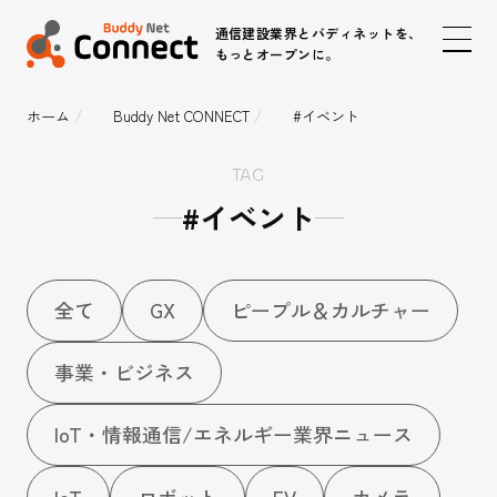
通信建設業界とバディネットを、
もっとオープンに。
ホーム
Buddy Net CONNECT
#イベント
ピープル＆カルチャー
TAG
#イベント
事業・ビジネス
IoT・情報通信/エネルギー業界ニュース
全て
GX
ピープル＆カルチャー
事業・ビジネス
時代のインフラパートナー
IoT / 5G
IoT・情報通信/エネルギー業界ニュース
IoT
ロボット
EV
カメラ