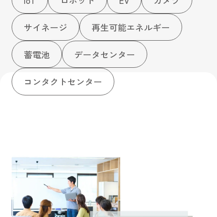
Buddy Net ホームページへ
サイネージ
再生可能エネルギー
蓄電池
データセンター
コンタクトセンター